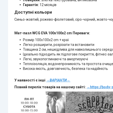
Поверхня:
злегка текстурована, антиковзна
Гарантія:
12 місяців
Доступні кольори
Синьо-жовтий, рожево-фіолетовий, сіро-чорний, жовто-чо
Мат-пазл WCG EVA 100х100х2 cm Переваги:
Розмір 100х100х2 cm + краї
Легко розширити, розрізати та встановити
Товщина 2 см, нешкідлива для навколишнього середо
Ідеально підходить як підлогове покриття, фітнес-за
Легкі, звукопоглинаючі та амортизуючі
Теплоізоляція, водонепроникність та простота очищ
Висока якість, довговічність, безпека та надійність
У наявності є інші
→ВАРІАНТИ←
Повний перелік товарів на нашому сайті:
→
https://body-