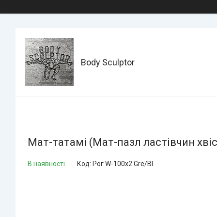
Body Sculptor
Мат-татамі (Мат-пазл ластівчин хві
В наявності
Код:
Рог W-100х2 Gre/Bl