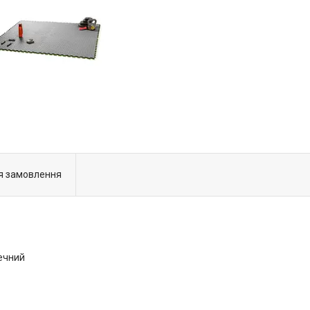
я замовлення
печний