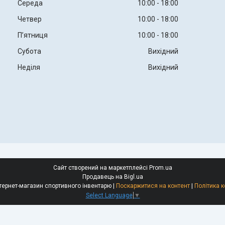
Середа
10:00
18:00
Четвер
10:00
18:00
Пʼятниця
10:00
18:00
Субота
Вихідний
Неділя
Вихідний
Сайт створений на маркетплейсі
Prom.ua
Продавець на Bigl.ua
Body Sculptor інтернет-магазин спортивного інвентарю |
Поскаржитися на контент
|
Політика к
Select Language
▼