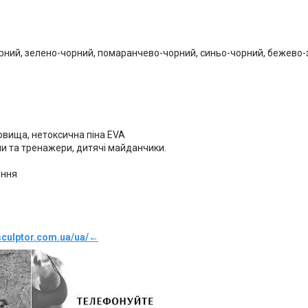
рний, зелено-чорний, помаранчево-чорний, синьо-чорний, бежево-з
вища, нетоксична піна EVA
ли та тренажери, дитячі майданчики.
ення
sculptor.com.ua/ua/
←