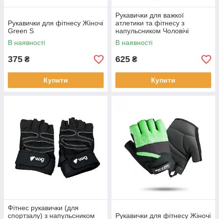
Рукавички для важкої
Рукавички для фітнесу Жіночі
атлетики та фітнесу з
Green S
напульсником Чоловічі
Чорний / Червоний -M
В наявності
В наявності
375
625
₴
₴
Купити
Купити
Фітнес рукавички (для
спортзалу) з напульсником
Рукавички для фітнесу Жіночі