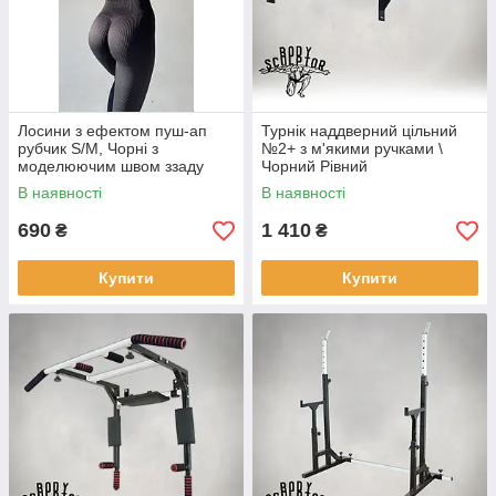
Лосини з ефектом пуш-ап
Турнік наддверний цільний
рубчик S/M, Чорні з
№2+ з м'якими ручками \
моделюючим швом ззаду
Чорний Рівний
В наявності
В наявності
690
1 410
₴
₴
Купити
Купити