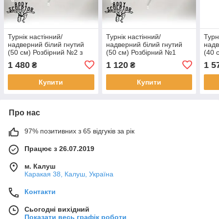
Турнік настінний/
Турнік настінний/
Турн
надверний білий гнутий
надверний білий гнутий
надв
(50 см) Розбірний №2 з
(50 см) Розбірний №1
(40 
м'якими ручками
м'як
1 480
1 120
1 5
₴
₴
Купити
Купити
Про нас
97% позитивних з 65 відгуків за рік
Працює з 26.07.2019
м. Калуш
Каракая 38, Калуш, Україна
Контакти
Сьогодні вихідний
Показати весь графік роботи