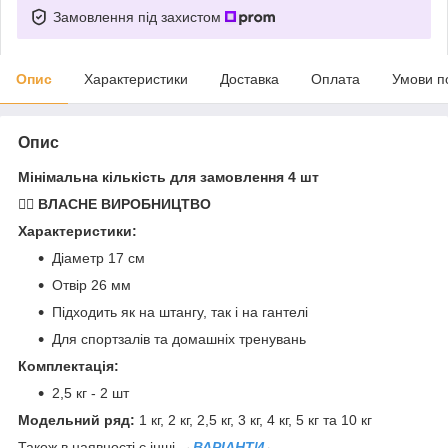
Замовлення під захистом
Опис
Характеристики
Доставка
Оплата
Умови п
Опис
Мінімальна кількість для замовлення 4 шт
🏋️‍♂️ ВЛАСНЕ ВИРОБНИЦТВО
Характеристики:
Діаметр 17 см
Отвір 26 мм
Підходить як на штангу, так і на гантелі
Для спортзалів та домашніх тренувань
Комплектація:
2,5 кг - 2 шт
Модельний ряд:
1 кг, 2 кг, 2,5 кг, 3 кг, 4 кг, 5 кг та 10 кг
Також в наявності є інші
→
ВАРІАНТИ
←