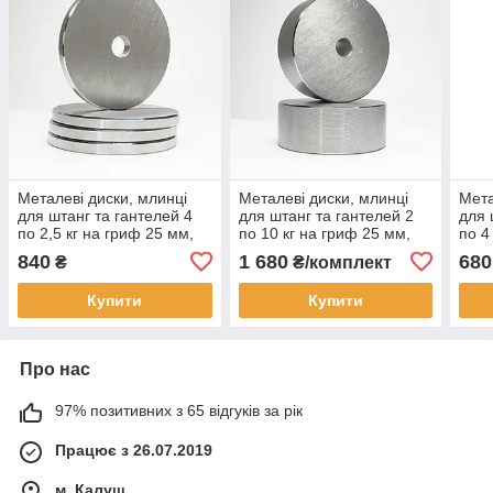
Металеві диски, млинці
Металеві диски, млинці
Мета
для штанг та гантелей 4
для штанг та гантелей 2
для 
по 2,5 кг на гриф 25 мм,
по 10 кг на гриф 25 мм,
по 4
без покриття
без покриття
покр
840
1 680
680
₴
₴/комплект
Купити
Купити
Про нас
97% позитивних з 65 відгуків за рік
Працює з 26.07.2019
м. Калуш