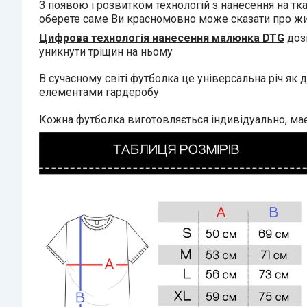
З появою і розвитком технологій з нанесення на тк
оберете саме Ви красномовно може сказати про житт
Цифрова технологія нанесення малюнка DTG
дозв
уникнути тріщин на ньому
В сучасному світі футболка це універсальна річ як 
елементами гардеробу
Кожна футболка виготовляється індивідуально, має 