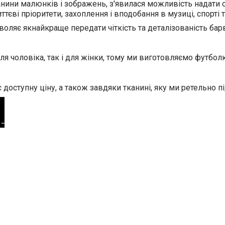
анини малюнків і зображень, з'явилася можливість надати о
єві пріоритети, захоплення і вподобання в музиці, спорті т
оляє якнайкраще передати чіткість та деталізованість барв
для чоловіка, так і для жінки, тому ми виготовляємо футбол
доступну ціну, а також завдяки тканині, яку ми ретельно п