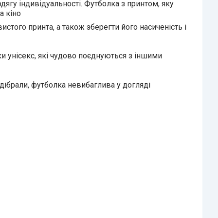
дягу індивідуальності. Футболка з принтом, яку
а кіно
истого принта, а також зберегти його насиченість і
ки унісекс, які чудово поєднуються з іншими
ідібрали, футболка невибаглива у догляді