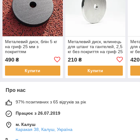
Металевий диск, блін 5 кг
Металевий диск, млинець
Мета
на гриф 25 мм з
для штанг та гантелей, 2,5
для 
покриттям
кг без покриття на гриф 25
кг б
мм
мм
490
210
420
₴
₴
Купити
Купити
Про нас
97% позитивних з 65 відгуків за рік
Працює з 26.07.2019
м. Калуш
Каракая 38, Калуш, Україна