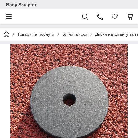
Body Sculptor
Товари та послуги
Бліни, диски
Диски на штангу та г