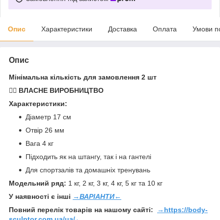
Опис
Характеристики
Доставка
Оплата
Умови п
Опис
Мінімальна кількість для замовлення 2 шт
🏋️‍♂️ ВЛАСНЕ ВИРОБНИЦТВО
Характеристики:
Діаметр 17 см
Отвір 26 мм
Вага 4 кг
Підходить як на штангу, так і на гантелі
Для спортзалів та домашніх тренувань
Модельний ряд:
1 кг, 2 кг, 3 кг, 4 кг, 5 кг та 10 кг
У наявності є інші
→ВАРІАНТИ←
Повний перелік товарів на нашому сайті:
→
https://body-
sculptor.com.ua/ua/
←