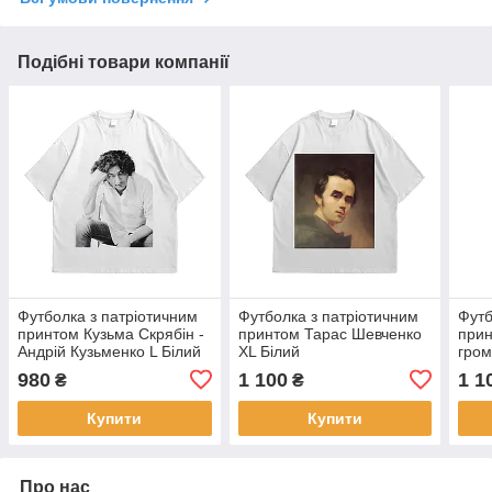
Подібні товари компанії
Футболка з патріотичним
Футболка з патріотичним
Футб
принтом Кузьма Скрябін -
принтом Тарас Шевченко
прин
Андрій Кузьменко L Білий
XL Білий
гром
Біли
980
1 100
1 1
₴
₴
Купити
Купити
Про нас