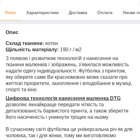
Опис
Характеристики
Доставка
Оплата
Умови п
Опис
Склад тканини:
котон
Щільність матеріалу:
190 г / м2
З появою і розвитком технологій з нанесення на
тканини малюнків і зображень, з'явилася можливість
надати одягу індивідуальності. Футболка з принтом,
яку оберете саме Ви красномовно може сказати про
життєві пріоритети, захоплення і вподобання в музиці,
спорті та кіно
Цифрова технологія нанесення малюнка DTG
дозволяє якнайкраще передати чіткість та
деталізованість барвистого принта, а також зберегти
його насиченість і уникнути тріщин на ньому
В сучасному світі футболка це універсальна річ як для
чоловіка, так і для жінки, тому ми виготовляємо