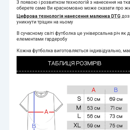
З появою і розвитком технологій з нанесення на тк
оберете саме Ви красномовно може сказати про житт
Цифрова технологія нанесення малюнка DTG
дозв
уникнути тріщин на ньому
В сучасному світі футболка це універсальна річ як 
елементами гардеробу
Кожна футболка виготовляється індивідуально, має 