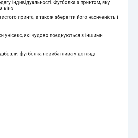
дягу індивідуальності. Футболка з принтом, яку
а кіно
истого принта, а також зберегти його насиченість і
ки унісекс, які чудово поєднуються з іншими
ідібрали, футболка невибаглива у догляді