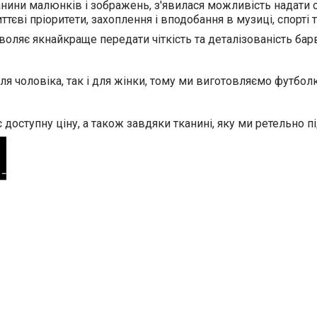
анини малюнків і зображень, з'явилася можливість надати о
єві пріоритети, захоплення і вподобання в музиці, спорті т
оляє якнайкраще передати чіткість та деталізованість барв
для чоловіка, так і для жінки, тому ми виготовляємо футбол
доступну ціну, а також завдяки тканині, яку ми ретельно п