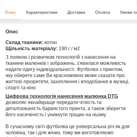
Опис
Характеристики
Доставка
Оплата
Умови п
Опис
Склад тканини:
котон
Щільність матеріалу:
190 г / м2
З появою і розвитком технологій з нанесення на
тканини малюнків і зображень, з'явилася можливість
надати одягу індивідуальності. Футболка з принтом,
яку оберете саме Ви красномовно може сказати про
життєві пріоритети, захоплення і вподобання в музиці,
спорті та кіно
Цифрова технологія нанесення малюнка DTG
дозволяє якнайкраще передати чіткість та
деталізованість барвистого принта, а також зберегти
його насиченість і уникнути тріщин на ньому
В сучасному світі футболка це універсальна річ як для
чоловіка, так і для жінки, тому ми виготовляємо