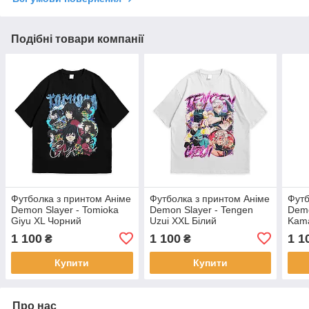
Подібні товари компанії
Футболка з принтом Аніме
Футболка з принтом Аніме
Футб
Demon Slayer - Tomioka
Demon Slayer - Tengen
Demo
Giyu XL Чорний
Uzui XXL Білий
Kam
1 100
1 100
1 1
₴
₴
Купити
Купити
Про нас