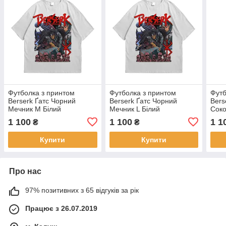
Футболка з принтом
Футболка з принтом
Футб
Berserk Ґатс Чорний
Berserk Ґатс Чорний
Bers
Мечник M Білий
Мечник L Білий
Соко
1 100
1 100
1 1
₴
₴
Купити
Купити
Про нас
97% позитивних з 65 відгуків за рік
Працює з 26.07.2019