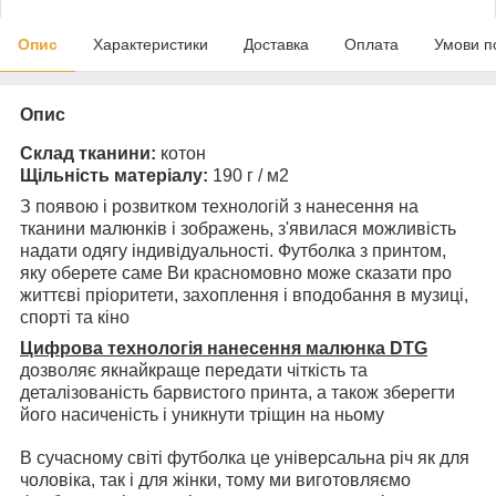
Опис
Характеристики
Доставка
Оплата
Умови п
Опис
Склад тканини:
котон
Щільність матеріалу:
190 г / м2
З появою і розвитком технологій з нанесення на
тканини малюнків і зображень, з'явилася можливість
надати одягу індивідуальності. Футболка з принтом,
яку оберете саме Ви красномовно може сказати про
життєві пріоритети, захоплення і вподобання в музиці,
спорті та кіно
Цифрова технологія нанесення малюнка DTG
дозволяє якнайкраще передати чіткість та
деталізованість барвистого принта, а також зберегти
його насиченість і уникнути тріщин на ньому
В сучасному світі футболка це універсальна річ як для
чоловіка, так і для жінки, тому ми виготовляємо