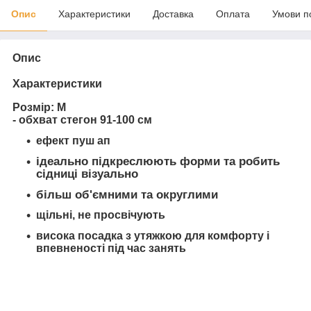
Опис
Характеристики
Доставка
Оплата
Умови п
Опис
Характеристики
Розмір: M
- обхват стегон 91-100 см
ефект пуш ап
ідеально підкреслюють форми та робить
сідниці візуально
більш об'ємними та округлими
щільні, не просвічують
висока посадка з утяжкою для комфорту і
впевненості під час занять