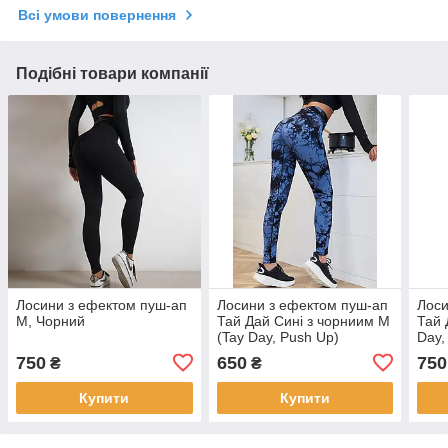
Всі умови повернення
Подібні товари компанії
Лосини з ефектом пуш-ап
Лосини з ефектом пуш-ап
Лоси
M, Чорний
Тай Дай Сині з чорниим M
Тай 
(Tay Day, Push Up)
Day,
750
650
750
₴
₴
Купити
Купити