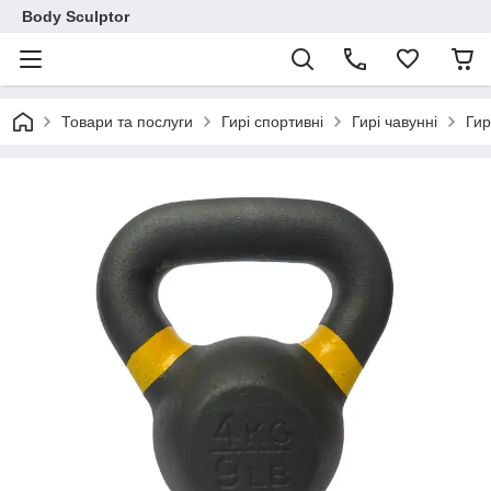
Body Sculptor
Товари та послуги
Гирі спортивні
Гирі чавунні
Гир