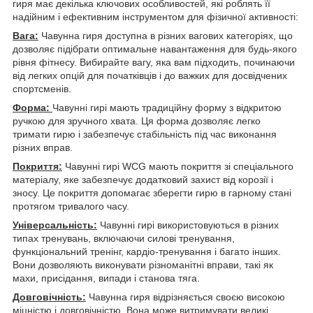
гиря має декілька ключових особливостей, які роблять її
надійним і ефективним інструментом для фізичної активності:
Вага:
Чавунна гиря доступна в різних вагових категоріях, що
дозволяє підібрати оптимальне навантаження для будь-якого
рівня фітнесу. Вибирайте вагу, яка вам підходить, починаючи
від легких опцій для початківців і до важких для досвідчених
спортсменів.
Форма:
Чавунні гирі мають традиційну форму з відкритою
ручкою для зручного хвата. Ця форма дозволяє легко
тримати гирю і забезпечує стабільність під час виконання
різних вправ.
Покриття:
Чавунні гирі WCG мають покриття зі спеціального
матеріалу, яке забезпечує додатковий захист від корозії і
зносу. Це покриття допомагає зберегти гирю в гарному стані
протягом тривалого часу.
Універсальність:
Чавунні гирі використовуються в різних
типах тренувань, включаючи силові тренування,
функціональний тренінг, кардіо-тренування і багато інших.
Вони дозволяють виконувати різноманітні вправи, такі як
махи, присідання, випади і станова тяга.
Довговічність:
Чавунна гиря відрізняється своєю високою
міцністю і довговічністю. Вона може витримувати великі