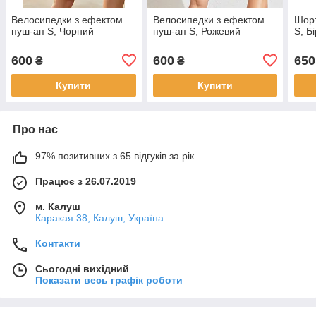
Велосипедки з ефектом
Велосипедки з ефектом
Шорт
пуш-ап S, Чорний
пуш-ап S, Рожевий
S, Б
600
600
650
₴
₴
Купити
Купити
Про нас
97% позитивних з 65 відгуків за рік
Працює з 26.07.2019
м. Калуш
Каракая 38, Калуш, Україна
Контакти
Сьогодні вихідний
Показати весь графік роботи