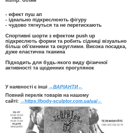
Колір:
білий
- ефект пуш ап
- ідеально підкреслюють фігуру
- чудово тягнуться та не перетискають
Спортивні шорти з ефектом push up
підкреслють форми та робить сідниці візуально
більш об'ємними та округлими. Висока посадка,
дуже еластична тканина
Підходить для будь-якого виду фізичної
активності та щоденних прогулянок
У наявності є інші
→ВАРІАНТИ←
Повний перелік товарів на нашому
сайті:
→
https://body-sculptor.com.ua/ua/
←