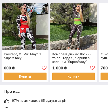
Рашгард M, Мікі Маус 1
Комплект двійка: Лосини
Жіно
SuperStacy
та рашгард S, Чорний з
пуш-
зеленим "SuperStacy"
600
1 000
700
₴
₴
Купити
Купити
Про нас
97% позитивних з 65 відгуків за рік