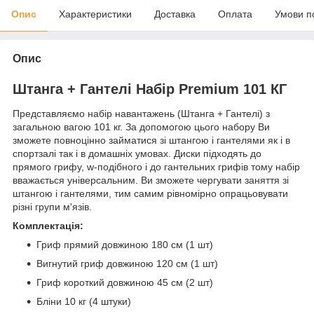
Опис
Характеристики
Доставка
Оплата
Умови п
Опис
Штанга + Гантелі Набір Premium 101 КГ
Представляємо набір навантажень (Штанга + Гантелі) з
загальною вагою 101 кг. За допомогою цього набору Ви
зможете повноцінно займатися зі штангою і гантелями як і в
спортзалі так і в домашніх умовах. Диски підходять до
прямого грифу, w-подібного і до гантельних грифів тому набір
вважається універсальним. Ви зможете чергувати заняття зі
штангою і гантелями, тим самим рівномірно опрацьовувати
різні групи м'язів.
Комплектація:
Гриф прямий довжиною 180 см (1 шт)
Вигнутий гриф довжиною 120 см (1 шт)
Гриф короткий довжиною 45 см (2 шт)
Бліни 10 кг (4 штуки)