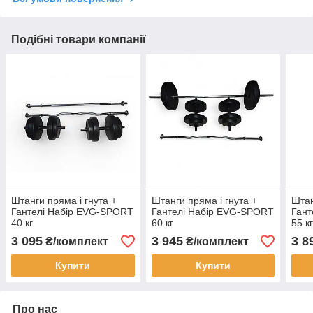
Подібні товари компанії
Штанги пряма і гнута +
Штанги пряма і гнута +
Штан
Гантелі Набір EVG-SPORT
Гантелі Набір EVG-SPORT
Гант
40 кг
60 кг
55 к
3 095
3 945
3 8
₴/комплект
₴/комплект
Купити
Купити
Про нас