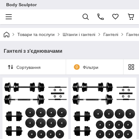
Body Sculptor
Товари та послуги
Штанги і гантелі
Гантелі
Ганте
Гантелі з з'єднювачами
Сортування
0
Фільтри