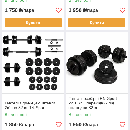
В наявності
В наявності
1 750
1 950
₴/пара
₴/пара
Купити
Купити
Гантелі розбірні RN-Sport
Гантелі з функцією штанги
2х16 кг + перехідник під
2в1 на 32 кг RN-Sport
штангу на 32 кг
В наявності
В наявності
1 850
1 950
₴/пара
₴/пара