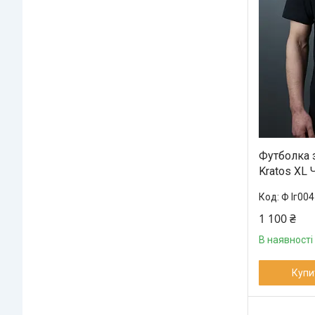
Футболка 
Kratos XL
Ф Іг004
1 100 ₴
В наявності
Купи