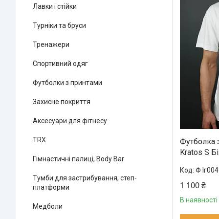
Лавки і стійки
Турніки та бруси
Тренажери
Спортивний одяг
Футболки з принтами
Захисне покриття
Аксесуари для фітнесу
TRX
Футболка 
Kratos S Б
Гімнастичні палиці, Body Bar
Ф Іг004
Тумби для застрибування, степ-
1 100 ₴
платформи
В наявності
Медболи