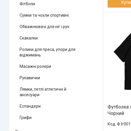
Купи
Фітболи
Сумки та чохли спортивні
Обважнювачі для ніг і рук
Скакалки
Ролики для преса, упори для
віджимань
Масажні ролери
Рукавички
Лямки, петлі атлетичні й
аксесуари
Еспандери
Футболка 
Чорний
Грифи
Ф Іг00