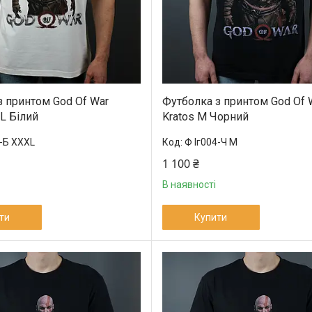
з принтом God Of War
Футболка з принтом God Of 
L Білий
Kratos M Чорний
4-Б XXXL
Ф Іг004-Ч M
1 100 ₴
В наявності
ти
Купити