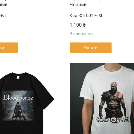
ілий
Чорний
-Б L
Ф Іг001-Ч XL
1 100 ₴
В наявності
ти
Купити