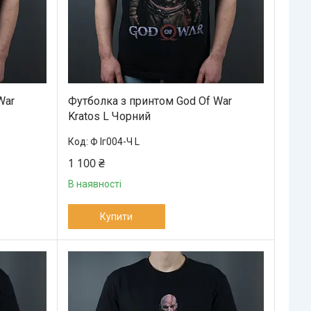
War
Футболка з принтом God Of War
Kratos L Чорний
Ф Іг004-Ч L
1 100 ₴
В наявності
Купити