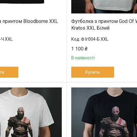
з принтом Bloodborne XXL
Футболка з принтом God Of 
Kratos XXL Білий
-Ч XXL
Ф Іг004-Б XXL
1 100 ₴
В наявності
ти
Купити