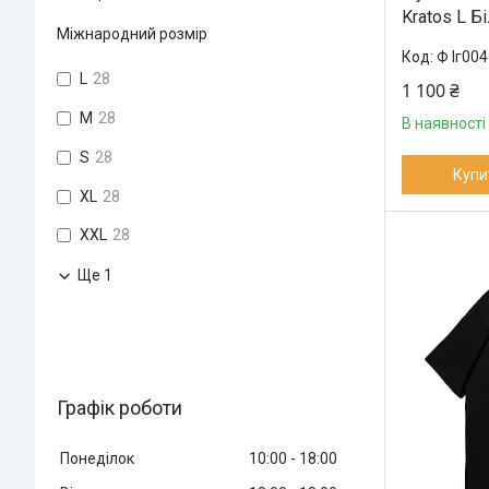
Kratos L Б
Міжнародний розмір
Ф Іг004
L
28
1 100 ₴
M
28
В наявності
S
28
Купи
XL
28
XXL
28
Ще 1
Графік роботи
Понеділок
10:00
18:00