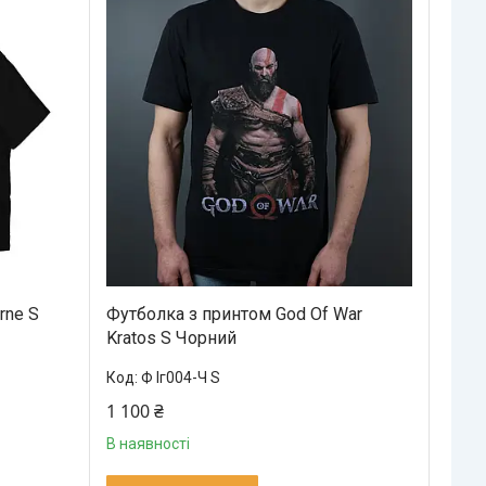
rne S
Футболка з принтом God Of War
Kratos S Чорний
Ф Іг004-Ч S
1 100 ₴
В наявності