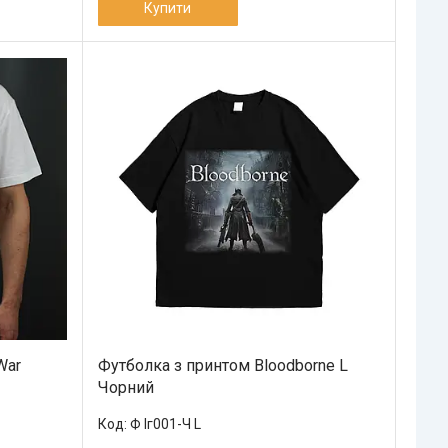
Купити
War
Футболка з принтом Bloodborne L
Чорний
Ф Іг001-Ч L