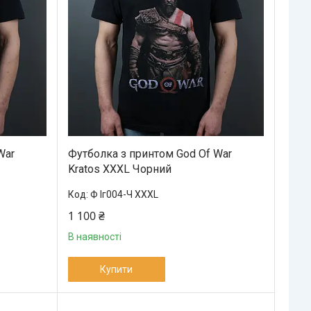
War
Футболка з принтом God Of War
Kratos XXXL Чорний
Ф Іг004-Ч XXXL
1 100 ₴
В наявності
Купити