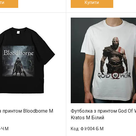
ти
Купити
з принтом Bloodborne M
Футболка з принтом God Of 
Kratos M Білий
1-Ч M
Ф Іг004-Б M