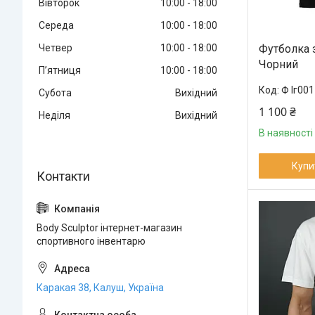
Вівторок
10:00
18:00
Середа
10:00
18:00
Футболка 
Четвер
10:00
18:00
Чорний
Пʼятниця
10:00
18:00
Ф Іг001
Субота
Вихідний
1 100 ₴
Неділя
Вихідний
В наявності
Купи
Body Sculptor інтернет-магазин
спортивного інвентарю
Каракая 38, Калуш, Україна