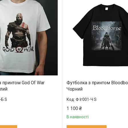
з принтом God Of War
Футболка з принтом Bloodbo
ілий
Чорний
-Б S
Ф Іг001-Ч S
1 100 ₴
В наявності