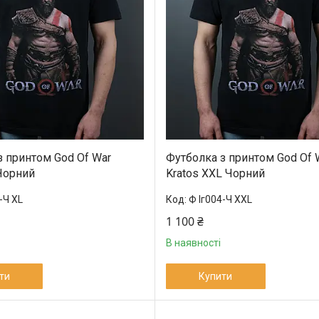
з принтом God Of War
Футболка з принтом God Of 
 Чорний
Kratos XXL Чорний
-Ч XL
Ф Іг004-Ч XXL
1 100 ₴
В наявності
ти
Купити