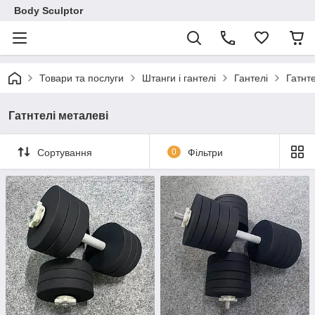
Body Sculptor
Товари та послуги
Штанги і гантелі
Гантелі
Гатнте
Гатнтелі металеві
Сортування
0
Фільтри